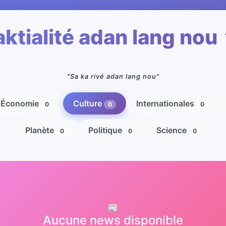
aktialité adan lang nou
"Sa ka rivé adan lang nou"
Économie
Culture
Internationales
0
0
0
Planète
Politique
Science
0
0
0
📰
Aucune news disponible