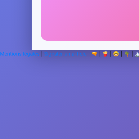
Mentions légales
|
Signaler un article
|
🔫
|
🍟
|
😅
|
🌴
|
🏔